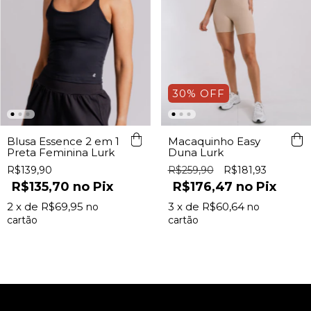
30
%
OFF
Blusa Essence 2 em 1
Macaquinho Easy
Preta Feminina Lurk
Duna Lurk
R$139,90
R$259,90
R$181,93
R$135,70
Pix
R$176,47
Pix
2
x de
R$69,95
3
x de
R$60,64