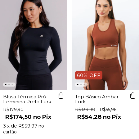
60
%
OFF
Blusa Térmica Pró
Top Básico Ambar
Feminina Preta Lurk
Lurk
R$179,90
R$139,90
R$55,96
R$174,50
Pix
R$54,28
Pix
3
x de
R$59,97