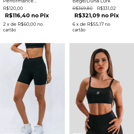
Performance
Bege/Duna Lurk
Feminina Preta
R$120,00
R$369,80
R$331,02
R$116,40
Pix
R$321,09
Pix
2
x de
R$60,00
6
x de
R$55,17