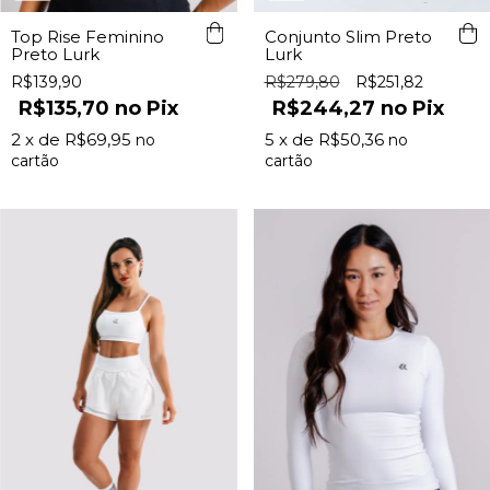
Top Rise Feminino
Conjunto Slim Preto
Preto Lurk
Lurk
R$139,90
R$279,80
R$251,82
R$135,70
Pix
R$244,27
Pix
2
x de
R$69,95
5
x de
R$50,36