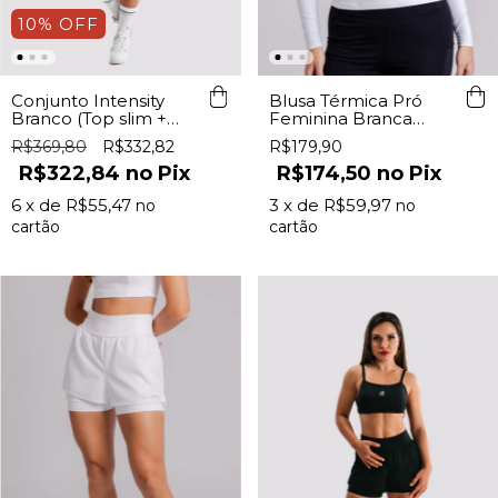
10
%
OFF
Conjunto Intensity
Blusa Térmica Pró
Branco (Top slim +
Feminina Branca
Shorts 2 em 1)
Lurk
R$369,80
R$332,82
R$179,90
R$322,84
Pix
R$174,50
Pix
6
x de
R$55,47
3
x de
R$59,97