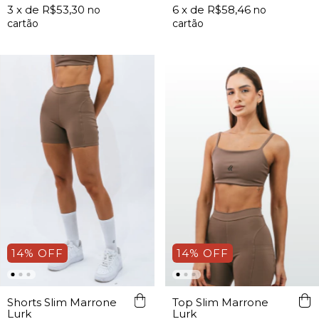
3
x de
R$53,30
6
x de
R$58,46
14
%
OFF
14
%
OFF
Shorts Slim Marrone
Top Slim Marrone
Lurk
Lurk