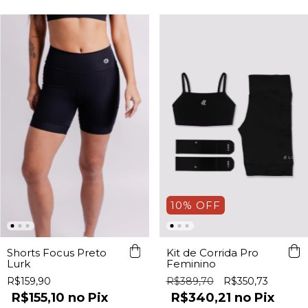
10
%
OFF
Shorts Focus Preto
Kit de Corrida Pro
Lurk
Feminino
R$159,90
R$389,70
R$350,73
R$155,10
Pix
R$340,21
Pix