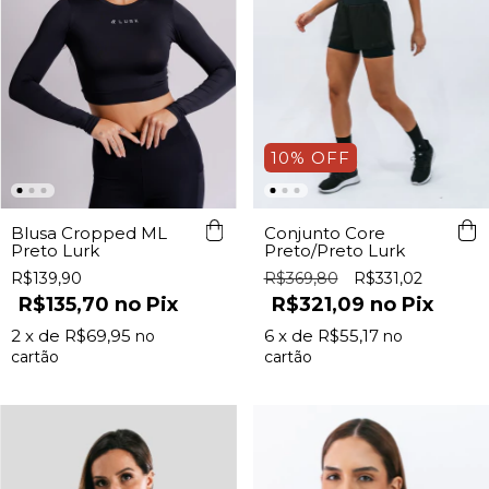
10
%
OFF
Blusa Cropped ML
Conjunto Core
Preto Lurk
Preto/Preto Lurk
R$139,90
R$369,80
R$331,02
R$135,70
Pix
R$321,09
Pix
2
x de
R$69,95
6
x de
R$55,17