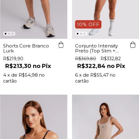
10
%
OFF
Shorts Core Branco
Conjunto Intensity
Lurk
Preto (Top Slim +
Shorts Essence 2 em
R$219,90
R$369,80
R$332,82
1)
R$213,30
Pix
R$322,84
Pix
4
x de
R$54,98
6
x de
R$55,47