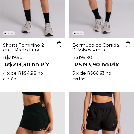
Bermuda de Corrida
Shorts Feminino 2
7 Bolsos Preta
em 1 Preto Lurk
R$199,90
R$219,90
R$193,90
Pix
R$213,30
Pix
3
x de
R$66,63
4
x de
R$54,98