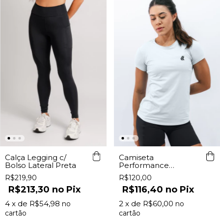
Calça Legging c/
Camiseta
Bolso Lateral Preta
Performance
Feminina Branca
R$219,90
R$120,00
R$213,30
Pix
R$116,40
Pix
4
x de
R$54,98
2
x de
R$60,00