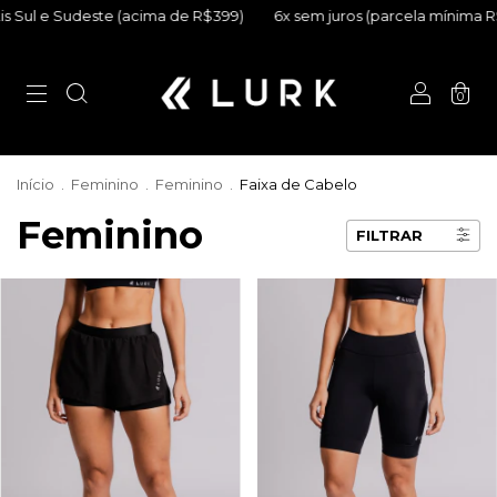
acima de R$399)
6x sem juros (parcela mínima R$50)
Frete Grát
0
Início
.
Feminino
.
Feminino
.
Faixa de Cabelo
Feminino
FILTRAR