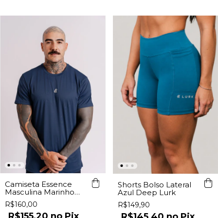
Camiseta Essence
Shorts Bolso Lateral
Masculina Marinho
Azul Deep Lurk
Lurk
R$160,00
R$149,90
R$155,20
Pix
R$145,40
Pix