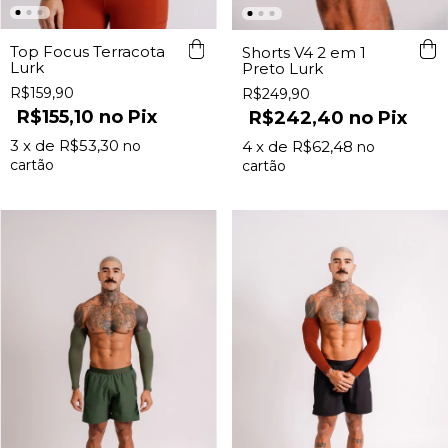
Top Focus Terracota
Shorts V4 2 em 1
Lurk
Preto Lurk
R$159,90
R$249,90
R$155,10
Pix
R$242,40
Pix
3
x de
R$53,30
4
x de
R$62,48