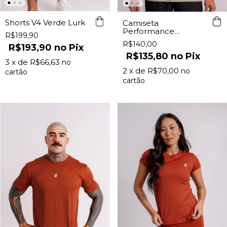
Shorts V4 Verde Lurk
Camiseta
Performance
R$199,90
Masculina Stone Lurk
R$140,00
R$193,90
Pix
R$135,80
Pix
3
x de
R$66,63
2
x de
R$70,00