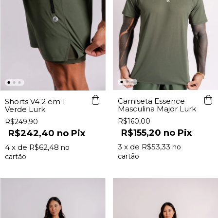
Camiseta Essence
Shorts V4 2 em 1
Masculina Major Lurk
Verde Lurk
R$160,00
R$249,90
R$155,20
Pix
R$242,40
Pix
3
x de
R$53,33
4
x de
R$62,48