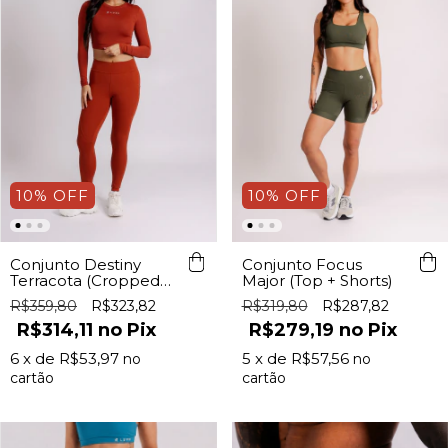
10
%
OFF
10
%
OFF
Conjunto Destiny
Conjunto Focus
Terracota (Cropped
Major (Top + Shorts)
ML+ Legging c/
R$359,80
R$323,82
R$319,80
R$287,82
Bolso)
R$314,11
Pix
R$279,19
Pix
6
x de
R$53,97
5
x de
R$57,56