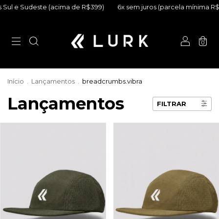
ma de R$399)
6x sem juros (parcela mínima R$50)
Frete Grátis 
0
Início
.
Lançamentos
.
breadcrumbs.vibra
Lançamentos
FILTRAR