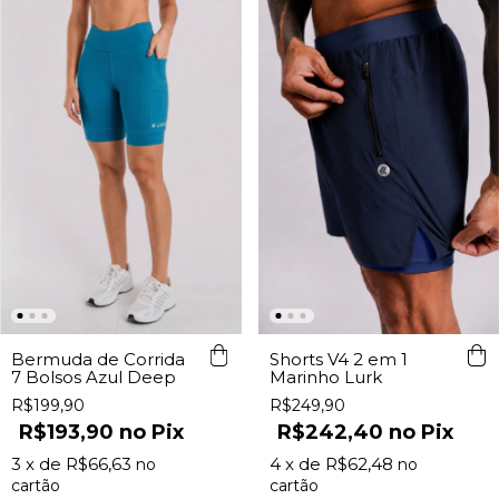
Bermuda de Corrida
Shorts V4 2 em 1
7 Bolsos Azul Deep
Marinho Lurk
R$199,90
R$249,90
R$193,90
Pix
R$242,40
Pix
3
x de
R$66,63
4
x de
R$62,48