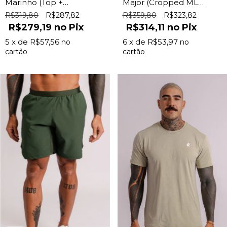
Marinho (Top +
Major (Cropped ML+
Shorts)
Legging c/ Bolso)
R$319,80
R$287,82
R$359,80
R$323,82
R$279,19
Pix
R$314,11
Pix
5
x de
R$57,56
6
x de
R$53,97