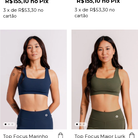
R$155,10
Pix
R$155,10
Pix
3
x de
R$53,30
3
x de
R$53,30
Top Focus Marinho
Top Focus Major Lurk