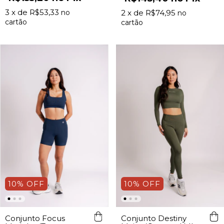
3
x de
R$53,33
2
x de
R$74,95
10
%
OFF
10
%
OFF
Conjunto Focus
Conjunto Destiny