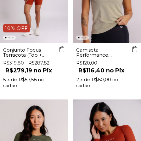
10
%
OFF
Camiseta
Conjunto Focus
Performance
Terracota (Top +
Feminina Stone Lurk
Shorts)
R$120,00
R$319,80
R$287,82
R$116,40
Pix
R$279,19
Pix
2
x de
R$60,00
5
x de
R$57,56