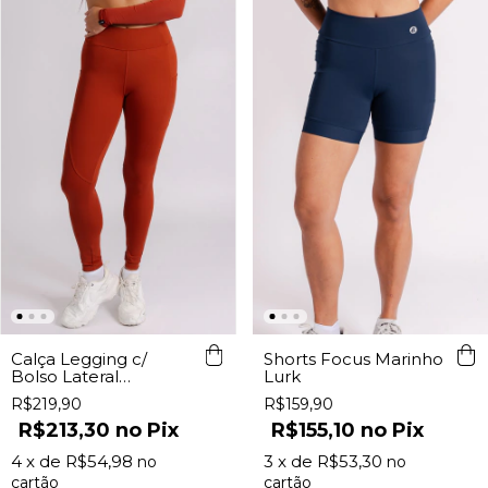
Calça Legging c/
Shorts Focus Marinho
Bolso Lateral
Lurk
Terracota Lurk
R$219,90
R$159,90
R$213,30
Pix
R$155,10
Pix
4
x de
R$54,98
3
x de
R$53,30