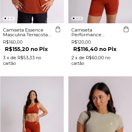
Camiseta Essence
Camiseta
Masculina Terracota
Performance
Lurk
Feminina Terracota
R$160,00
R$120,00
Lurk
R$155,20
Pix
R$116,40
Pix
3
x de
R$53,33
2
x de
R$60,00