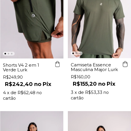
Camiseta Essence
Shorts V4 2 em 1
Masculina Major Lurk
Verde Lurk
R$160,00
R$249,90
R$155,20
Pix
R$242,40
Pix
3
x de
R$53,33
4
x de
R$62,48