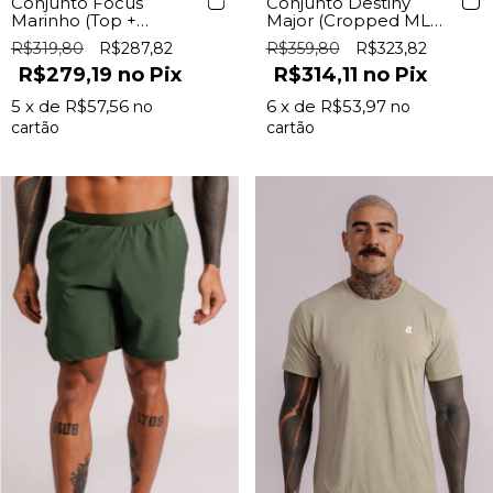
Conjunto Focus
Conjunto Destiny
Marinho (Top +
Major (Cropped ML+
Shorts)
Legging c/ Bolso)
R$319,80
R$287,82
R$359,80
R$323,82
R$279,19
Pix
R$314,11
Pix
5
x de
R$57,56
6
x de
R$53,97