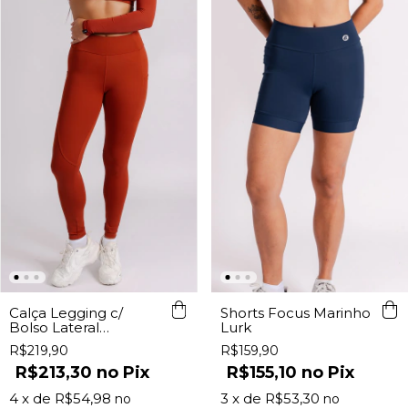
Calça Legging c/
Shorts Focus Marinho
Bolso Lateral
Lurk
Terracota Lurk
R$219,90
R$159,90
R$213,30
Pix
R$155,10
Pix
4
x de
R$54,98
3
x de
R$53,30