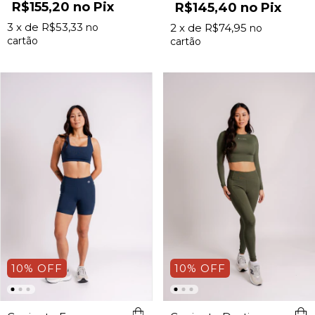
R$155,20
Pix
R$145,40
Pix
3
x de
R$53,33
2
x de
R$74,95
10
%
OFF
10
%
OFF