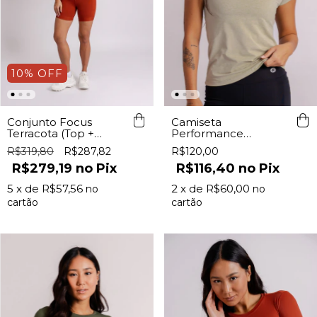
10
%
OFF
Camiseta
Conjunto Focus
Performance
Terracota (Top +
Feminina Stone Lurk
Shorts)
R$120,00
R$319,80
R$287,82
R$116,40
Pix
R$279,19
Pix
2
x de
R$60,00
5
x de
R$57,56