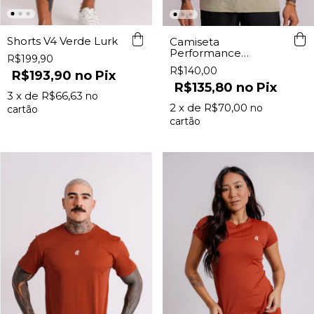
Shorts V4 Verde Lurk
Camiseta
Performance
R$199,90
Masculina Stone Lurk
R$140,00
R$193,90
Pix
R$135,80
Pix
3
x de
R$66,63
2
x de
R$70,00