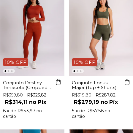
10
%
OFF
10
%
OFF
Conjunto Destiny
Conjunto Focus
Terracota (Cropped
Major (Top + Shorts)
ML+ Legging c/
R$359,80
R$323,82
R$319,80
R$287,82
Bolso)
R$314,11
Pix
R$279,19
Pix
6
x de
R$53,97
5
x de
R$57,56