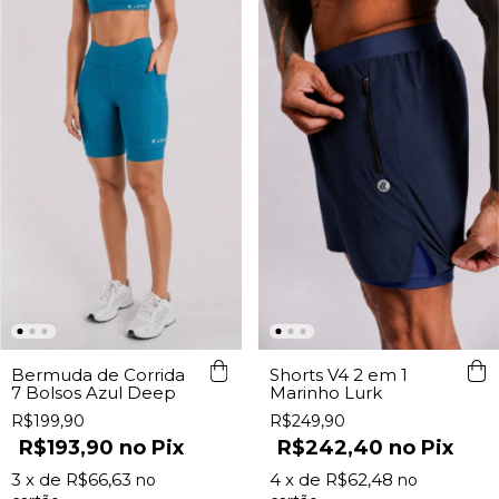
Bermuda de Corrida
Shorts V4 2 em 1
7 Bolsos Azul Deep
Marinho Lurk
R$199,90
R$249,90
R$193,90
Pix
R$242,40
Pix
3
x de
R$66,63
4
x de
R$62,48