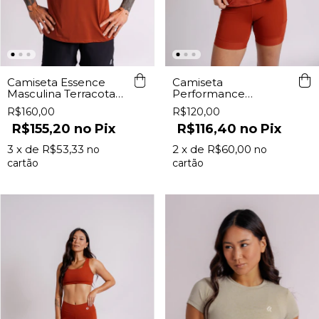
Camiseta Essence
Camiseta
Masculina Terracota
Performance
Lurk
Feminina Terracota
R$160,00
R$120,00
Lurk
R$155,20
Pix
R$116,40
Pix
3
x de
R$53,33
2
x de
R$60,00