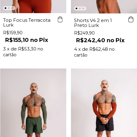
Top Focus Terracota
Shorts V4 2 em 1
Lurk
Preto Lurk
R$159,90
R$249,90
R$155,10
Pix
R$242,40
Pix
3
x de
R$53,30
4
x de
R$62,48