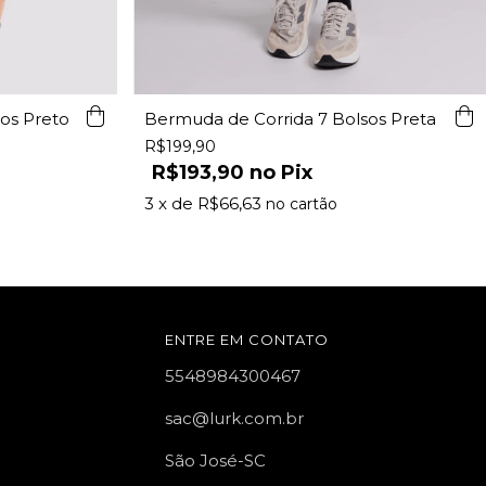
Bermuda de Corrida 7 Bolsos Preta
os Preto
R$199,90
R$193,90
Pix
3
x de
R$66,63
ENTRE EM CONTATO
5548984300467
sac@lurk.com.br
São José-SC