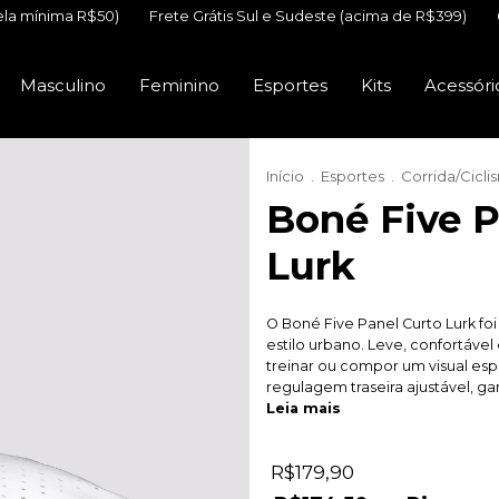
0)
Frete Grátis Sul e Sudeste (acima de R$399)
6x sem juros (
Masculino
Feminino
Esportes
Kits
Acessóri
Início
.
Esportes
.
Corrida/Cicli
Boné Five P
Lurk
O Boné Five Panel Curto Lurk f
estilo urbano. Leve, confortável 
treinar ou compor um visual espo
regulagem traseira ajustável, gar
Leia mais
R$179,90