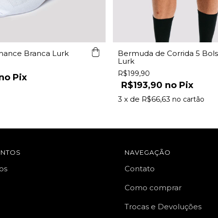
mance Branca Lurk
Bermuda de Corrida 5 Bols
Lurk
R$199,90
Pix
R$193,90
Pix
3
x de
R$66,63
ENTOS
NAVEGAÇÃO
os
Contato
Como comprar
Trocas e Devoluções