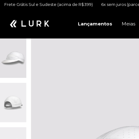
 Sul e Sudeste (acima de R$399)
6x sem juros (parcela mínima R$5
Lançamentos
Meias