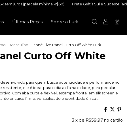
parcela mínima R$50)
Frete Grátis Sul e Sudeste (acima de R$399)
os
Últimas Peças
Sobre a Lurk
0
smo
.
Masculino
.
Boné Five Panel Curto Off White Lurk
anel Curto Off White
oi desenvolvido para quem busca autenticidade e performance no
e resistente, ele é ideal para o dia a dia na cidade, para pedalar,
rtivo. Com aba curta e flexível, estampa frontal em silk screen e
ante encaixe firme, versatilidade e identidade única ...
3
x de
R$59,97