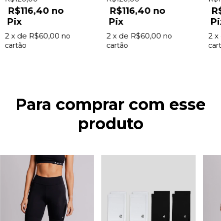
Branca Lurk
R$116,40
R$116,40
R
Pix
Pix
Pi
2
x de
R$60,00
2
x de
R$60,00
2
x
Para comprar com esse
produto