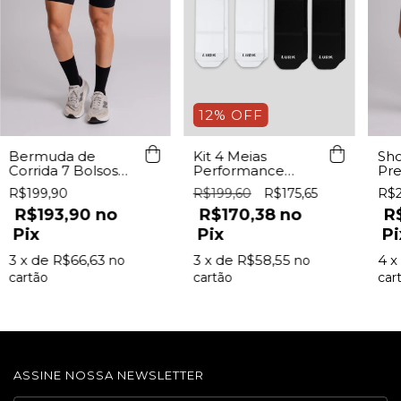
12
%
OFF
Bermuda de
Kit 4 Meias
Sho
Corrida 7 Bolsos
Performance
Pre
Preta
Preta/Branca Lurk
R$199,90
R$199,60
R$175,65
R$2
R$193,90
R$170,38
R
Pix
Pix
Pi
3
x de
R$66,63
3
x de
R$58,55
4
x
ASSINE NOSSA NEWSLETTER