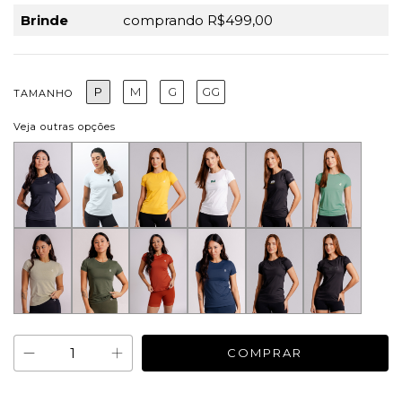
Brinde
comprando R$499,00
P
M
G
GG
TAMANHO
Veja outras opções