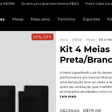
em juros (parcela mínima R$50)
Frete Grátis Sul e Sudeste (acima
os
Meias
Masculino
Feminino
Esportes
Ki
20% OFF
Início
.
08/08
.
Meias
.
Kit 4 M
Kit 4 Meias
Preta/Bran
A Meia Superfresh Lurk foi dese
performance em treinos intenso
uma sensação leve ao vestir e 
anéis de ventilação que mantêm 
acompanha atividades como corrid
Leia mais
R$239,60
R$191,68