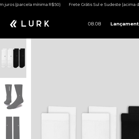
 mínima R$50)
Frete Grátis Sul e Sudeste (acima de R$399)
6x s
08.08
Lançament