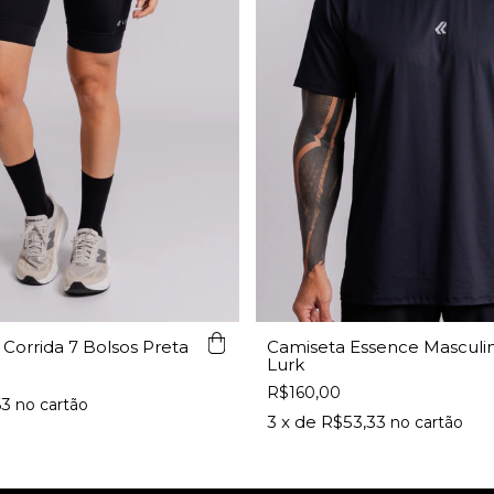
orrida 7 Bolsos Preta
Camiseta Essence Masculin
Lurk
R$160,00
63
3
x de
R$53,33