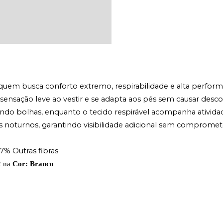
 quem busca conforto extremo, respirabilidade e alta perfor
ensação leve ao vestir e se adapta aos pés sem causar descon
do bolhas, enquanto o tecido respirável acompanha atividades 
nos noturnos, garantindo visibilidade adicional sem comprom
07% Outras fibras
2 na 
Cor: Branco