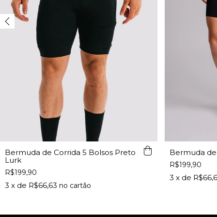
Bermuda de C
Bermuda de Corrida 5 Bolsos Preto
Lurk
R$199,90
R$199,90
3
x de
R$66,
3
x de
R$66,63