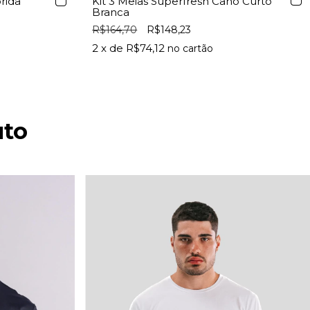
rida
Kit 3 Meias Superfresh Cano Curto
Branca
R$164,70
R$148,23
2
x de
R$74,12
uto