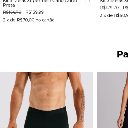
Kit 3 Meias Superfresh Cano Curto
Kit 3 Meias 
Preta
R$179,70
R$
R$164,70
R$139,99
3
x de
R$50,
2
x de
R$70,00
Pa