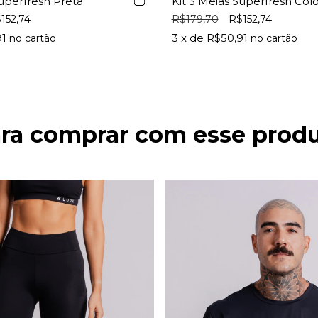
Superfresh Preta
Kit 3 Meias Superfresh Colo
152,74
R$179,70
R$152,74
91
3
x de
R$50,91
ra comprar com esse prod