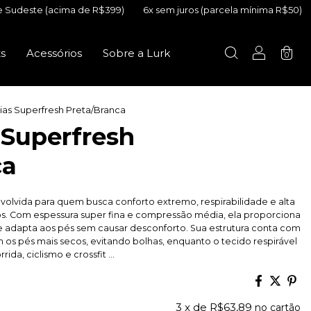
 de R$399)
6x sem juros (parcela mínima R$50)
Frete Grátis Su
ts
Acessórios
Sobre a Lurk
0
eias Superfresh Preta/Branca
 Superfresh
ca
nvolvida para quem busca conforto extremo, respirabilidade e alta
s. Com espessura super fina e compressão média, ela proporciona
se adapta aos pés sem causar desconforto. Sua estrutura conta com
os pés mais secos, evitando bolhas, enquanto o tecido respirável
a, ciclismo e crossfit ...
3
x de
R$63,89