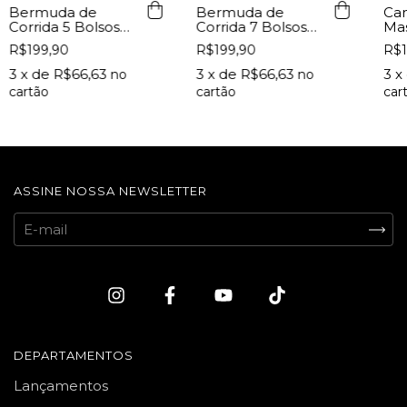
Bermuda de
Bermuda de
Cam
Corrida 7 Bolsos
Corrida 5 Bolsos
Mas
Preta
Preto Lurk
Lur
R$199,90
R$199,90
R$1
3
x de
R$66,63
3
x de
R$66,63
3
x
ASSINE NOSSA NEWSLETTER
DEPARTAMENTOS
Lançamentos