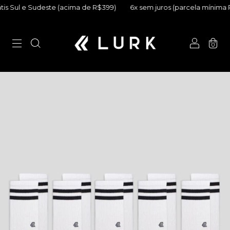
 Sul e Sudeste (acima de R$399)
6x sem juros (parcela mínima R$5
0