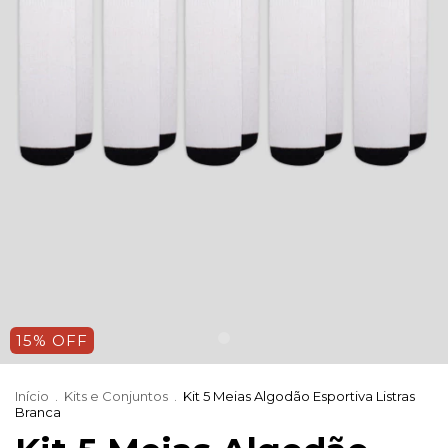
15
%
OFF
Início
.
Kits e Conjuntos
.
Kit 5 Meias Algodão Esportiva Listras
Branca