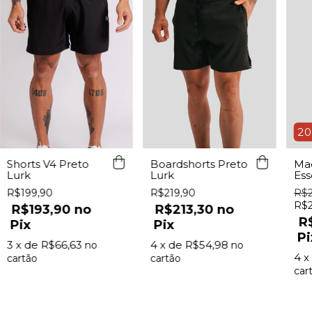
2
Shorts V4 Preto
Boardshorts Preto
Ma
Lurk
Lurk
Ess
Lur
R$199,90
R$219,90
R$2
R$2
R$193,90
R$213,30
R
Pix
Pix
Pi
3
x de
R$66,63
4
x de
R$54,98
4
x