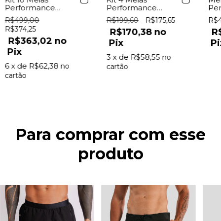
Performance
Performance
Pe
Preta/Branca Lurk
Preta/Branca Lurk
Br
R$499,00
R$199,60
R$175,65
R$4
R$374,25
R$170,38
R
R$363,02
Pix
Pi
Pix
3
x de
R$58,55
6
x de
R$62,38
Para comprar com esse
produto