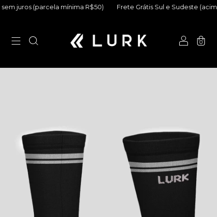
ros (parcela mínima R$50)
Frete Grátis Sul e Sudeste (acima de 
0