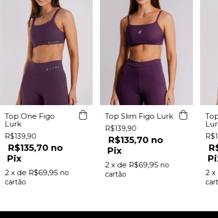
Top Slim Figo Lurk
Top One Figo
To
Lurk
Lur
R$139,90
R$139,90
R$1
R$135,70
R$135,70
R
Pix
Pix
Pi
2
x de
R$69,95
2
x de
R$69,95
2
x