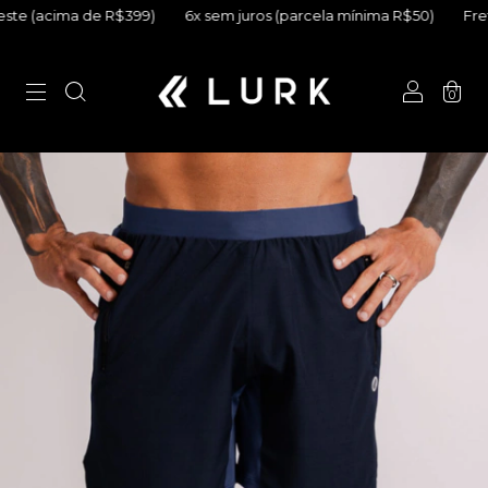
acima de R$399)
6x sem juros (parcela mínima R$50)
Frete Grát
0