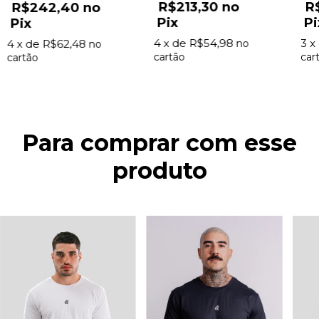
R
R$213,30
R$242,40
Pi
Pix
Pix
3
x
4
x de
R$54,98
4
x de
R$62,48
Para comprar com esse
produto