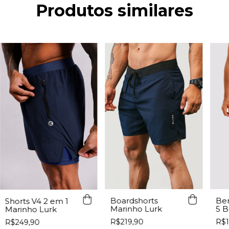
Produtos similares
Ber
Boardshorts
Shorts V4 2 em 1
5 B
Marinho Lurk
Marinho Lurk
Lur
R$1
R$219,90
R$249,90