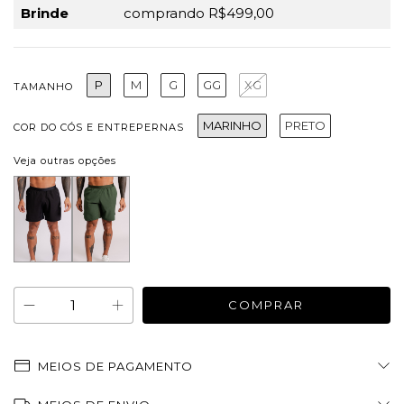
Brinde
comprando R$499,00
P
M
G
GG
XG
TAMANHO
MARINHO
PRETO
COR DO CÓS E ENTREPERNAS
Veja outras opções
MEIOS DE PAGAMENTO