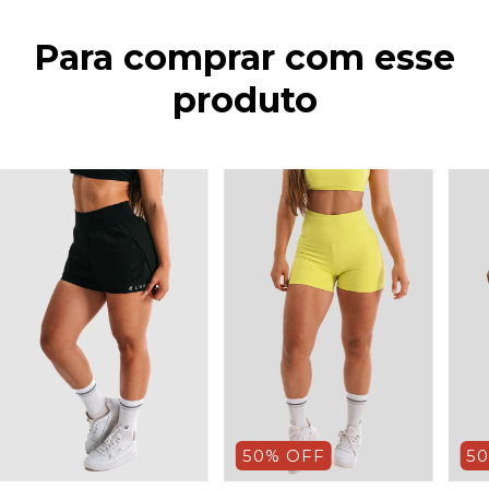
Para comprar com esse
produto
50% OFF
5