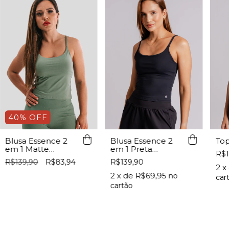
40% OFF
Top
Blusa Essence 2
Blusa Essence 2
em 1 Matte
em 1 Preta
R$1
Feminina Lurk
Feminina Lurk
R$139,90
R$83,94
R$139,90
2
x
2
x de
R$69,95