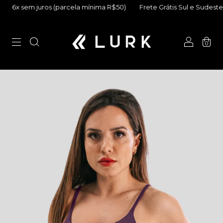
 sem juros (parcela mínima R$50)
Frete Grátis Sul e Sudeste (ac
0