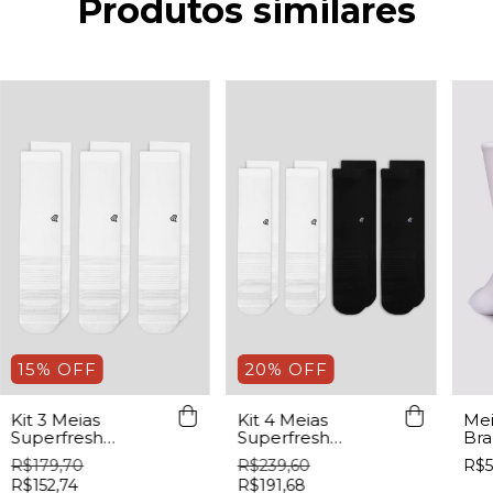
Produtos similares
15% OFF
20% OFF
Kit 3 Meias
Kit 4 Meias
Mei
Superfresh
Superfresh
Bra
Branca
Preta/Branca
R$179,70
R$239,60
R$5
R$152,74
R$191,68