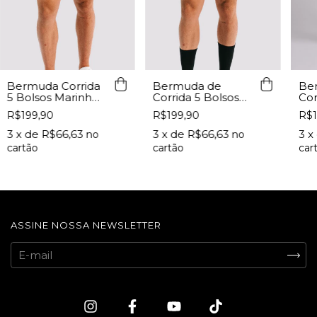
Be
Bermuda Corrida
Bermuda de
Cor
5 Bolsos Marinho
Corrida 5 Bolsos
Pre
Lurk
Preto Lurk
R$1
R$199,90
R$199,90
3
x
3
x de
R$66,63
3
x de
R$66,63
ASSINE NOSSA NEWSLETTER