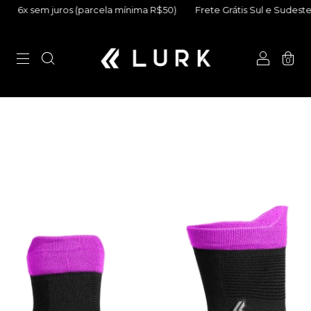
x sem juros (parcela mínima R$50)
Frete Grátis Sul e Sudeste (ac
0