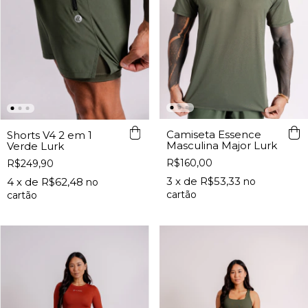
Camiseta Essence
Shorts V4 2 em 1
Masculina Major Lurk
Verde Lurk
R$160,00
R$249,90
3
x de
R$53,33
4
x de
R$62,48