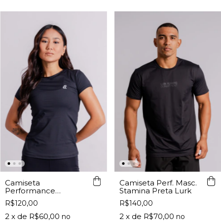
Camiseta
Camiseta Perf. Masc.
Performance
Stamina Preta Lurk
Feminina Preta
R$120,00
R$140,00
2
x de
R$60,00
2
x de
R$70,00