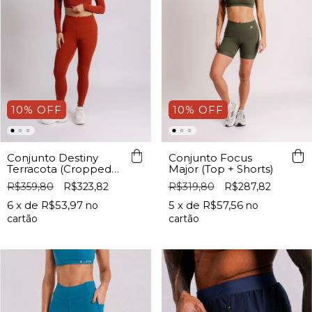
10
%
OFF
10
%
OFF
Conjunto Destiny
Conjunto Focus
Terracota (Cropped
Major (Top + Shorts)
ML+ Legging c/
R$359,80
R$323,82
R$319,80
R$287,82
Bolso)
6
x de
R$53,97
5
x de
R$57,56