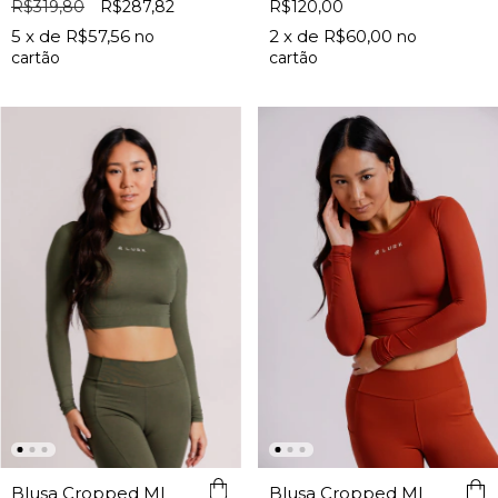
R$120,00
R$319,80
R$287,82
2
x de
R$60,00
5
x de
R$57,56
Blusa Cropped ML
Blusa Cropped ML