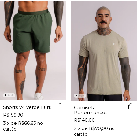
Shorts V4 Verde Lurk
Camiseta
Performance
R$199,90
Masculina Stone Lurk
R$140,00
3
x de
R$66,63
2
x de
R$70,00