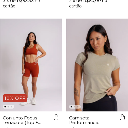
3
x de
R$53,33
2
x de
R$60,00
10
%
OFF
Camiseta
Conjunto Focus
Performance
Terracota (Top +
Feminina Stone Lurk
Shorts)