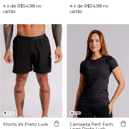
4
x de
R$54,98
4
x de
R$54,98
Shorts V4 Preto Lurk
Camiseta Perf. Fem.
Logo Preto Lurk