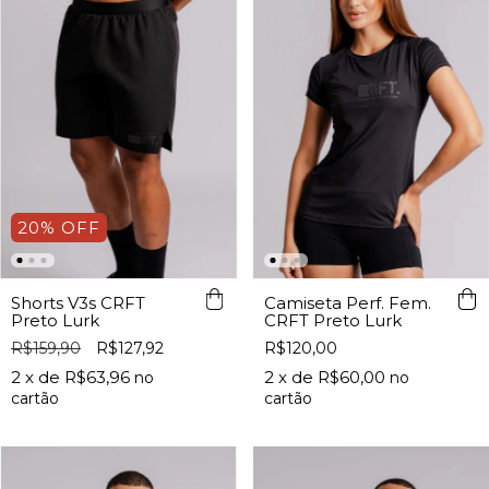
20% OFF
Camiseta Perf. Fem.
Shorts V3s CRFT
CRFT Preto Lurk
Preto Lurk
R$120,00
R$159,90
R$127,92
2
x de
R$60,00
2
x de
R$63,96