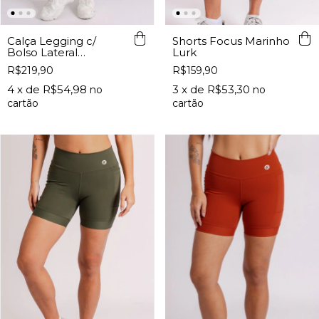
Calça Legging c/
Shorts Focus Marinho
Bolso Lateral
Lurk
Terracota Lurk
R$219,90
R$159,90
4
x de
R$54,98
3
x de
R$53,30