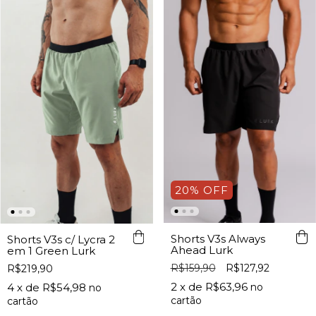
20% OFF
Shorts V3s Always
Shorts V3s c/ Lycra 2
Ahead Lurk
em 1 Green Lurk
R$159,90
R$127,92
R$219,90
2
x de
R$63,96
4
x de
R$54,98