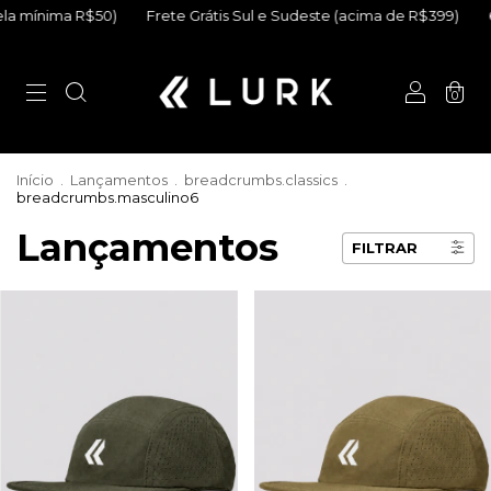
átis Sul e Sudeste (acima de R$399)
6x sem juros (parcela mínima
0
Início
.
Lançamentos
.
breadcrumbs.classics
.
breadcrumbs.masculino6
Lançamentos
FILTRAR