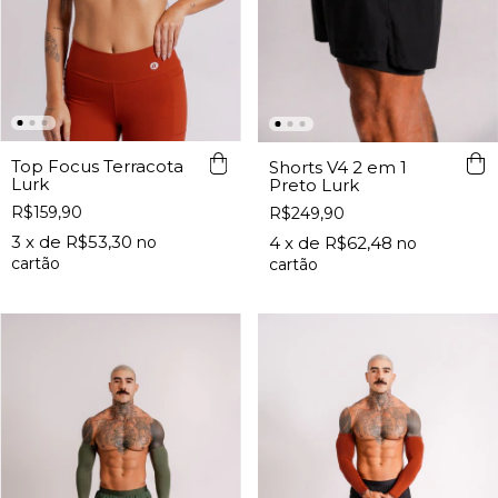
Top Focus Terracota
Shorts V4 2 em 1
Lurk
Preto Lurk
R$159,90
R$249,90
3
x de
R$53,30
4
x de
R$62,48