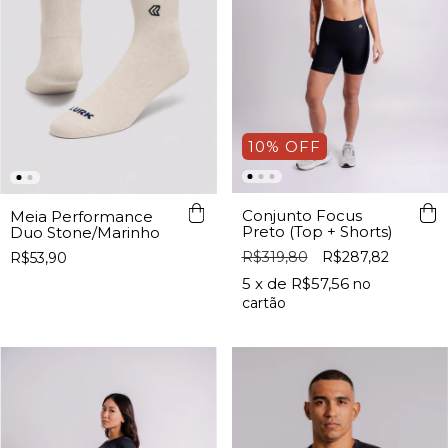
10
%
OFF
Conjunto Focus
Meia Performance
Preto (Top + Shorts)
Duo Stone/Marinho
R$319,80
R$287,82
R$53,90
5
x de
R$57,56