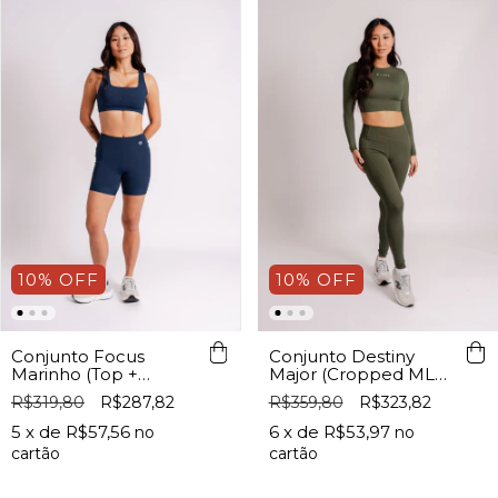
10
%
OFF
10
%
OFF
Conjunto Focus
Conjunto Destiny
Marinho (Top +
Major (Cropped ML+
Shorts)
Legging c/ Bolso)
R$319,80
R$287,82
R$359,80
R$323,82
5
x de
R$57,56
6
x de
R$53,97