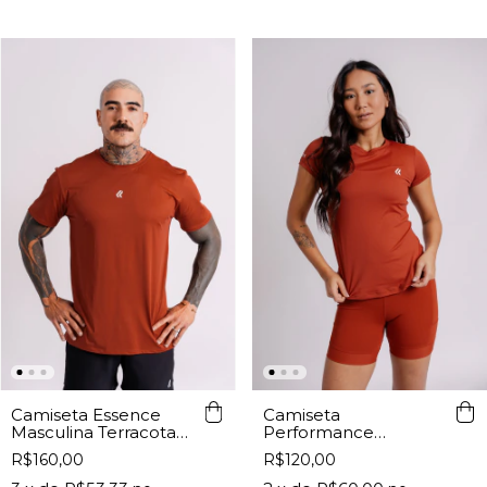
Camiseta Essence
Camiseta
Masculina Terracota
Performance
Lurk
Feminina Terracota
R$160,00
R$120,00
Lurk