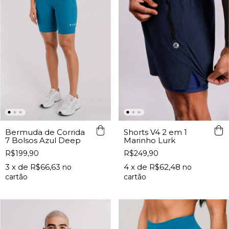
Bermuda de Corrida
Shorts V4 2 em 1
7 Bolsos Azul Deep
Marinho Lurk
R$199,90
R$249,90
3
x de
R$66,63
4
x de
R$62,48