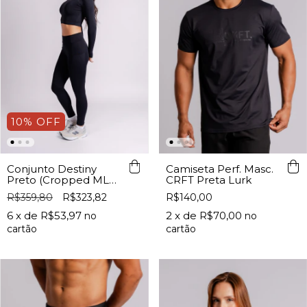
10
%
OFF
Camiseta Perf. Masc.
Conjunto Destiny
CRFT Preta Lurk
Preto (Cropped ML+
Legging c/ Bolso)
R$140,00
R$359,80
R$323,82
2
x de
R$70,00
6
x de
R$53,97